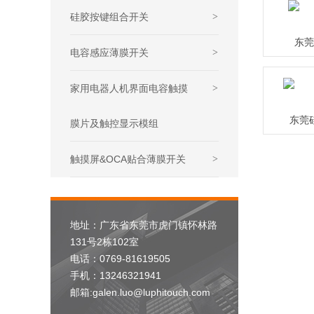
硅胶按键组合开关
>
东莞
电容感应薄膜开关
>
家用电器人机界面电容触摸
>
东莞
膜片及触控显示模组
触摸屏&OCA贴合薄膜开关
>
地址：广东省东莞市虎门镇怀林路
131号2栋102室
电话：0769-81619505
手机：13246321941
邮箱:galen.luo@luphitouch.com