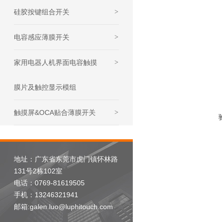
硅胶按键组合开关
>
电容感应薄膜开关
>
家用电器人机界面电容触摸
>
膜片及触控显示模组
触摸屏&OCA贴合薄膜开关
>
地址：广东省东莞市虎门镇怀林路
131号2栋102室
电话：0769-81619505
手机：13246321941
邮箱:galen.luo@luphitouch.com