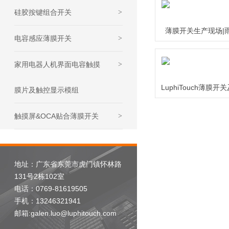
硅胶按键组合开关
>
薄膜开关生产现场|雨菲
电容感应薄膜开关
>
家用电器人机界面电容触摸
>
LuphiTouch薄
膜片及触控显示模组
触摸屏&OCA贴合薄膜开关
>
地址：广东省东莞市虎门镇怀林路
131号2栋102室
电话：0769-81619505
手机：13246321941
邮箱:galen.luo@luphitouch.com