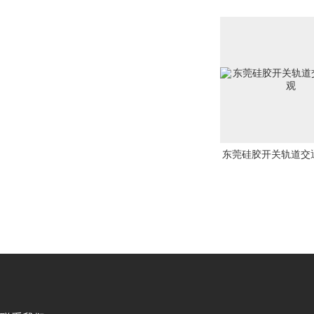
动化售后保
东莞硅胶开关轨道交通品种繁多
东莞硅胶开关轨道交