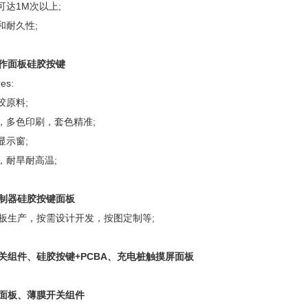
可达1M次以上;
和耐久性;
作面板硅胶按键
es:
胶原料;
涂，多色印刷，套色精准;
显示窗;
，耐旱耐高温;
制器硅胶按键面板
板生产，按需设计开发，按图定制等;
关组件、硅胶按键+PCBA、充电桩触摸屏面板
面板、薄膜开关组件