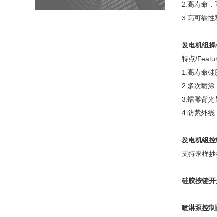
2.高寿命，
3.高可靠性
发电机组操
特点/Featur
1.高寿命硅
2.多次喷
3.镭雕背光
4.防紫外线
发电机组控
支持来样抄
硅胶按键开
喷淋泵控制