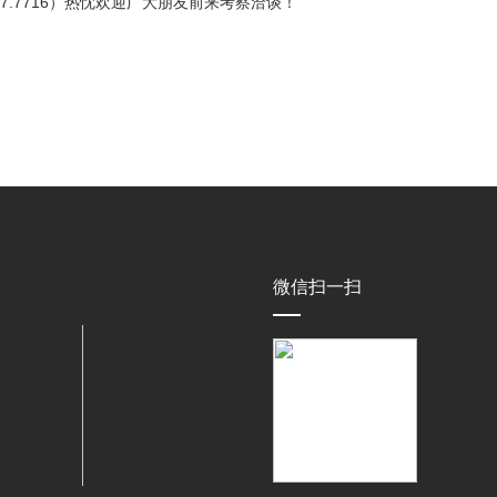
7.7716）热忱欢迎广大朋友前来考察洽谈！
)
微信扫一扫