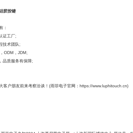
硅胶按键
有：
01认证工厂;
程技术团队;
，ODM，JDM;
厂，品质服务有保障;
户朋友前来考察洽谈！(雨菲电子官网：https://www.luphitouch.cn)