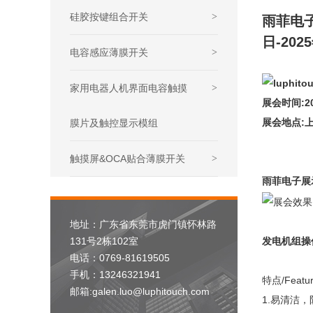
硅胶按键组合开关
>
雨菲电子
日-202
电容感应薄膜开关
>
家用电器人机界面电容触摸
>
展会时间:20
展会地点:上
膜片及触控显示模组
触摸屏&OCA贴合薄膜开关
>
雨菲电子展
地址：广东省东莞市虎门镇怀林路
发电机组操
131号2栋102室
电话：0769-81619505
手机：13246321941
特点/Featur
邮箱:galen.luo@luphitouch.com
1.易清洁，